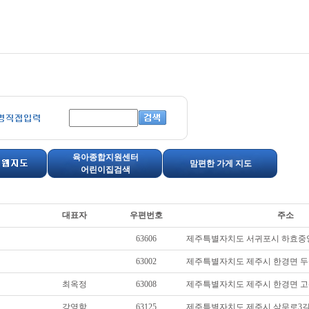
육아종합지원센터
맘편한 가게 지도
어린이집검색
대표자
우편번호
주소
63606
제주특별자치도 서귀포시 하효중앙
63002
제주특별자치도 제주시 한경면 두신로
최옥정
63008
제주특별자치도 제주시 한경면 고산
강영학
63125
제주특별자치도 제주시 삼무로3길 