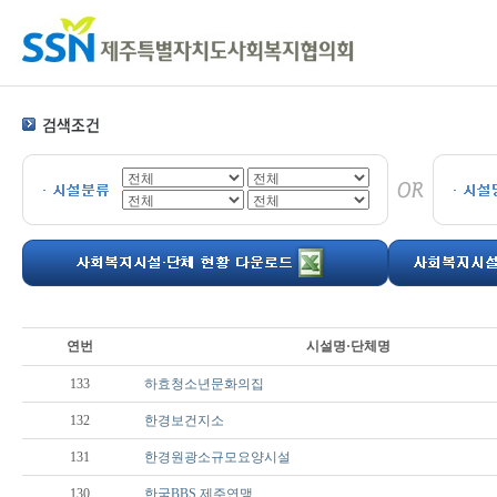
연번
시설명·단체명
133
하효청소년문화의집
132
한경보건지소
131
한경원광소규모요양시설
130
한국BBS 제주연맹