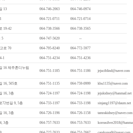
 13
064-746-2063
064-746-0974
1
064-721-0711
064-721-0714
19-42
064-738-3566
064-738-3565
 5
064-747-5620
--
로 70
064-795-8240
064-772-5977
-1
064-751-4234
064-751-4236
 16 제주혼디누림
064-751-1185
064-751-1186
jejuciblind@naver.com
6, 505호
064-751-1135
064-759-0999
kbu1135@naver.com
16, 3층
064-724-1197
064-724-1198
jejukidney@hanmail.net
2번길 9, 5층
064-733-1197
064-733-1198
sinjang1197@daum.net
16, 3층
064-726-1196
064-726-1158
tamrakidney@naver.com
, 3층
064-757-7633
064-753-7633
koreasilver2018@hanmai
9
064-727-7633
064-751-7667
carekorea9@naver.com