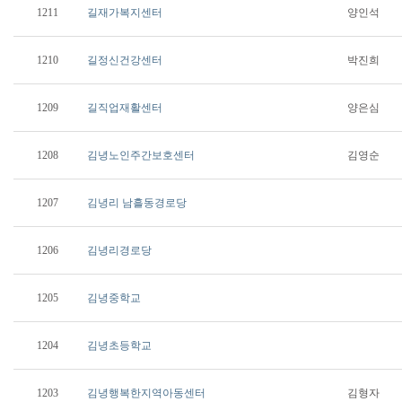
1211
길재가복지센터
양인석
1210
길정신건강센터
박진희
1209
길직업재활센터
양은심
1208
김녕노인주간보호센터
김영순
1207
김녕리 남흘동경로당
1206
김녕리경로당
1205
김녕중학교
1204
김녕초등학교
1203
김녕행복한지역아동센터
김형자